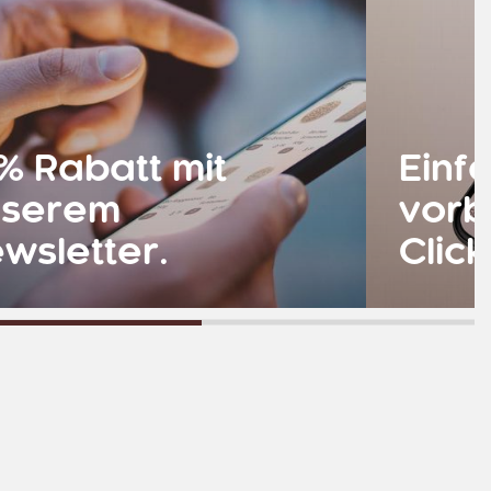
% Rabatt mit
Einf
nserem
vorbe
wsletter.
Click
rfahren
Mehr erfah