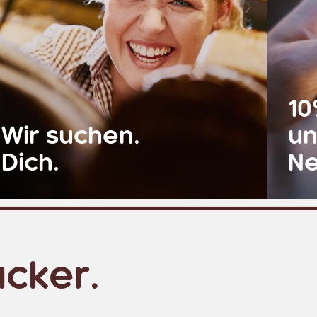
10
Wir suchen.
u
Dich.
Ne
hr erfahren
Mehr e
äcker.