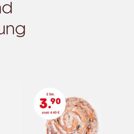
nd
lung
2 Stk.
3.
90
statt 4.40 €