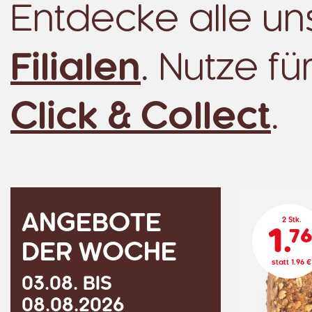
Entdecke alle u
Filialen
. Nutze f
Click & Collect
.
ANGEBOTE
2 Stk.
1.
7
DER WOCHE
statt 1.96 €
03.08. BIS
08.08.2026