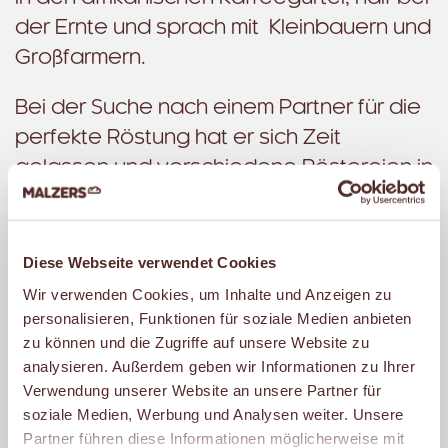
der Ernte und sprach mit Kleinbauern und
Großfarmern.
Bei der Suche nach einem Partner für die
perfekte Röstung hat er sich Zeit
gelassen und verschiedene Röstereien in
NRW getestet. Die Wahl fiel schließlich auf
einen Betrieb bei Köln, der, wie wir bei
MALZERS, seit fünf Generationen
Diese Webseite verwendet Cookies
inhabergeführt ist. Dort werden die
Wir verwenden Cookies, um Inhalte und Anzeigen zu
MALZERS Kaffeereisen Blends im
personalisieren, Funktionen für soziale Medien anbieten
zu können und die Zugriffe auf unsere Website zu
traditionellen und aromaschonenden
analysieren. Außerdem geben wir Informationen zu Ihrer
Langzeitverfahren für uns von Hand
Verwendung unserer Website an unsere Partner für
geröstet: zwischen 8 und 12 Minuten bei
soziale Medien, Werbung und Analysen weiter. Unsere
circa 200 °C, wesentlich länger als bei der
Partner führen diese Informationen möglicherweise mit