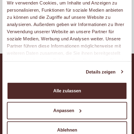
Wir verwenden Cookies, um Inhalte und Anzeigen zu
personalisieren, Funktionen für soziale Medien anbieten
zu können und die Zugriffe auf unsere Website zu
analysieren. Außerdem geben wir Informationen zu Ihrer
Bio
Kaffee
Verwendung unserer Website an unsere Partner für
soziale Medien, Werbung und Analysen weiter. Unsere
Partner führen diese Informationen möglicherweise mit
weiteren Daten zusammen, die Sie ihnen bereitgestellt
haben oder die sie im Rahmen Ihrer Nutzung der Dienste
gesammelt haben.
Details zeigen
Alle zulassen
Instagram
Facebook
YouTube
Anpassen
Das ist Malzers
Ablehnen