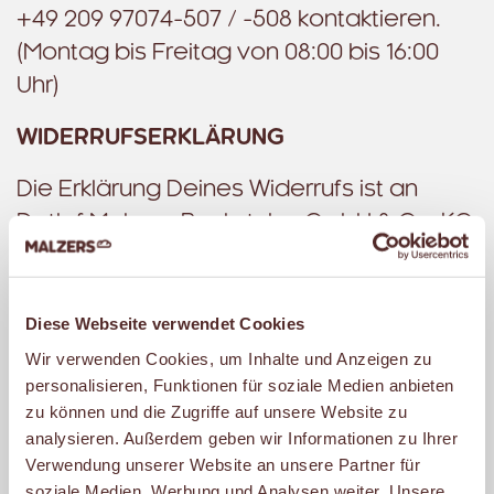
+49 209 97074-507 / -508 kontaktieren.
(Montag bis Freitag von 08:00 bis 16:00
Uhr)
WIDERRUFSERKLÄRUNG
Die Erklärung Deines Widerrufs ist an
Detlef Malzers Backstube GmbH & Co. KG
Ulrichstraße 13, D 45891 Gelsenkirchen
E-Mail: shop(at)malzers.de zu richten.
Diese Webseite verwendet Cookies
Hierzu kann das folgende Muster-
Wir verwenden Cookies, um Inhalte und Anzeigen zu
Widerrufsformular genutzt werden:
personalisieren, Funktionen für soziale Medien anbieten
zu können und die Zugriffe auf unsere Website zu
Muster-Widerrufsformular
analysieren. Außerdem geben wir Informationen zu Ihrer
Verwendung unserer Website an unsere Partner für
Wenn Du den Vertrag widerrufen
soziale Medien, Werbung und Analysen weiter. Unsere