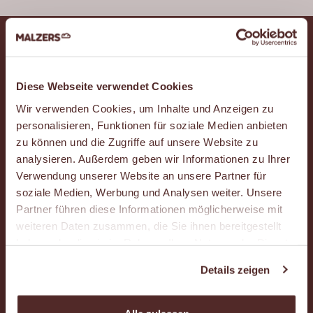
Diese Webseite verwendet Cookies
Instagram
Facebook
YouTube
Wir verwenden Cookies, um Inhalte und Anzeigen zu
personalisieren, Funktionen für soziale Medien anbieten
zu können und die Zugriffe auf unsere Website zu
analysieren. Außerdem geben wir Informationen zu Ihrer
Das ist Malzers
Verwendung unserer Website an unsere Partner für
soziale Medien, Werbung und Analysen weiter. Unsere
Partner führen diese Informationen möglicherweise mit
Häufig gestellte Fragen (FAQ)
weiteren Daten zusammen, die Sie ihnen bereitgestellt
haben oder die sie im Rahmen Ihrer Nutzung der Dienste
Karriere
gesammelt haben.
Details zeigen
Kontakt