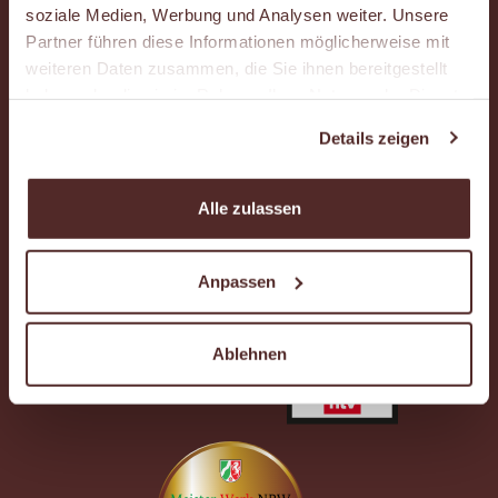
soziale Medien, Werbung und Analysen weiter. Unsere
Newsletter
Partner führen diese Informationen möglicherweise mit
weiteren Daten zusammen, die Sie ihnen bereitgestellt
Kundenkartenportal
haben oder die sie im Rahmen Ihrer Nutzung der Dienste
gesammelt haben.
Details zeigen
AUSGEZEICHNETE QUALITÄT
Alle zulassen
Anpassen
Ablehnen