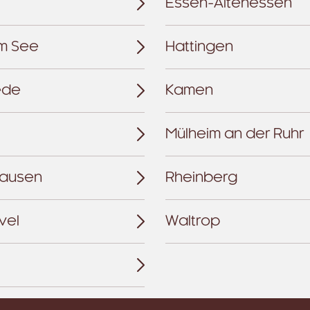
Essen-Altenessen
am See
Hattingen
ede
Kamen
Mülheim an der Ruhr
hausen
Rheinberg
vel
Waltrop