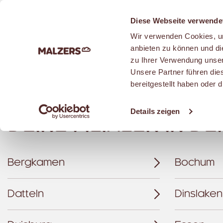
Zum Hauptinhalt
Diese Webseite verwende
Wir verwenden Cookies, um
anbieten zu können und di
zu Ihrer Verwendung unser
Unsere Partner führen die
Über 150 Filiale
bereitgestellt haben oder
Details zeigen
DEINE FILIALEN IN DE
Bergkamen
Bochum
Datteln
Dinslaken