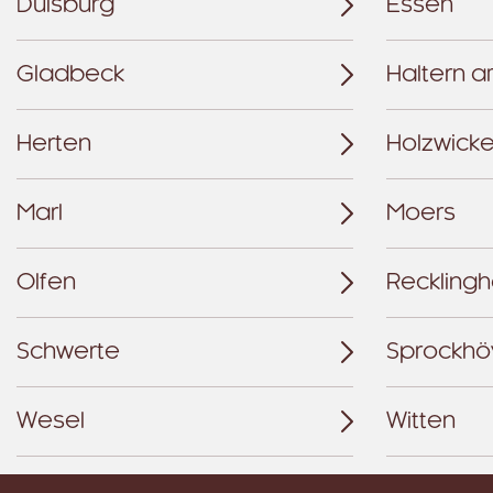
Duisburg
Essen
Gladbeck
Haltern 
Herten
Holzwick
Marl
Moers
Olfen
Reckling
Schwerte
Sprockhö
Wesel
Witten