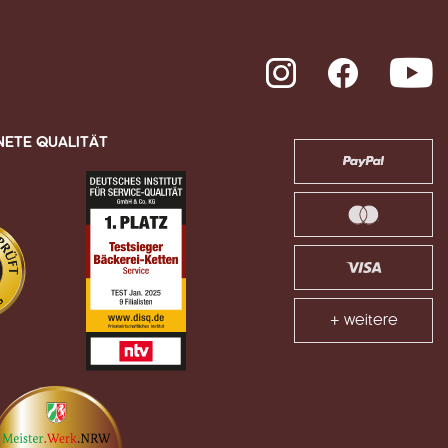
Instagram
Facebook
Y
NETE QUALITÄT
+ weitere