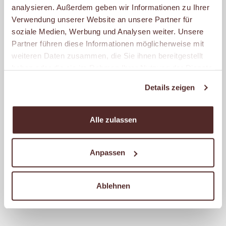
analysieren. Außerdem geben wir Informationen zu Ihrer
FREESTANDER
Verwendung unserer Website an unsere Partner für
Lünener Straße 37
soziale Medien, Werbung und Analysen weiter. Unsere
59368 Werne
Partner führen diese Informationen möglicherweise mit
weiteren Daten zusammen, die Sie ihnen bereitgestellt
Geschlossen
haben oder die sie im Rahmen Ihrer Nutzung der Dienste
– öffnet am Dienstag um
gesammelt haben.
07:00 Uhr.
Details zeigen
Alle zulassen
MALZERS BACKSTUBE IM
REWE WEIHNACHT
Flughafenstr. 147
Anpassen
44309 Dortmund
Geschlossen
Ablehnen
– öffnet am Dienstag um
07:00 Uhr.