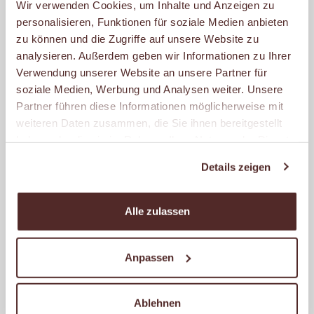
Wir verwenden Cookies, um Inhalte und Anzeigen zu
personalisieren, Funktionen für soziale Medien anbieten
Geöffnet
zu können und die Zugriffe auf unsere Website zu
– schließt um 20:00 Uhr.
analysieren. Außerdem geben wir Informationen zu Ihrer
Verwendung unserer Website an unsere Partner für
soziale Medien, Werbung und Analysen weiter. Unsere
MALZERS BACKSTUBE IM
FREESTANDER
Partner führen diese Informationen möglicherweise mit
weiteren Daten zusammen, die Sie ihnen bereitgestellt
Lünener Straße 37
haben oder die sie im Rahmen Ihrer Nutzung der Dienste
59368 Werne
gesammelt haben.
Details zeigen
Geöffnet
– schließt um 19:00 Uhr.
Alle zulassen
MALZERS BACKSTUBE IM
REWE FILIPS
Anpassen
Husener Str. 46
44319 Dortmund
Ablehnen