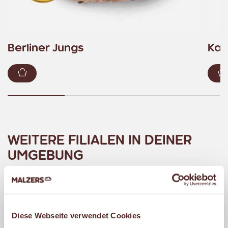
Berliner Jungs
Kas
Zum Warenkorb hinzufügen
WEITERE FILIALEN IN DEINER
UMGEBUNG
MALZERS BACKSTUBE IM
REWE AHLMANN
Kampstr. 8
Diese Webseite verwendet Cookies
59174 Kamen