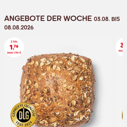
ANGEBOTE DER WOCHE
03.08. BIS
08.08.2026
2 Stk.
3.
1.
76
statt 3
statt 1.96 €