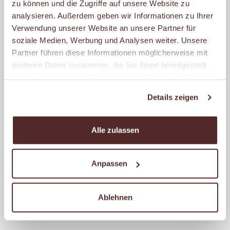
zu können und die Zugriffe auf unsere Website zu
analysieren. Außerdem geben wir Informationen zu Ihrer
MALZERS BACKSTUBE IM
REWE KUHLMANN
Verwendung unserer Website an unsere Partner für
soziale Medien, Werbung und Analysen weiter. Unsere
Altenderner Str. 18
Partner führen diese Informationen möglicherweise mit
44329 Dortmund
weiteren Daten zusammen, die Sie ihnen bereitgestellt
Geöffnet
haben oder die sie im Rahmen Ihrer Nutzung der Dienste
– schließt um 20:00 Uhr.
gesammelt haben.
Details zeigen
MALZERS BACKSTUBE IM
Alle zulassen
NETTO
Rüschebrinkstr. 66
Anpassen
44143 Dortmund
Geöffnet
Ablehnen
– schließt um 19:00 Uhr.