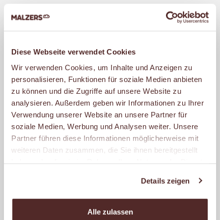
Diese Webseite verwendet Cookies
BRÖTCHEN
Wir verwenden Cookies, um Inhalte und Anzeigen zu
MALZERS Brötchen sind nicht nur mit Gold
personalisieren, Funktionen für soziale Medien anbieten
zu können und die Zugriffe auf unsere Website zu
prämiert, sie schmecken auch so.
analysieren. Außerdem geben wir Informationen zu Ihrer
Deshalb heißt unser beliebtestes
Verwendung unserer Website an unsere Partner für
Brötchen auch Goldbrötchen. Es wird
soziale Medien, Werbung und Analysen weiter. Unsere
ständig frisch in unseren Filialen
Partner führen diese Informationen möglicherweise mit
weiteren Daten zusammen, die Sie ihnen bereitgestellt
gebacken und kommt so immer knusprig-
haben oder die sie im Rahmen Ihrer Nutzung der Dienste
zart auf Deinen Frühstückstisch – auch
gesammelt haben.
Details zeigen
wenn der Tag mal etwas später anfängt.
Aber wir können auch herzhaft, kernig und
Alle zulassen