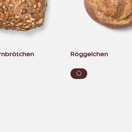
rnbrötchen
Röggelchen
renkorb hinzufügen
Zum Warenkorb hin