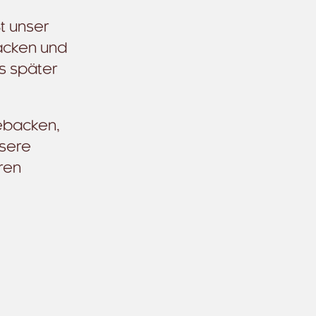
t unser
backen und
s später
gebacken,
nsere
ren