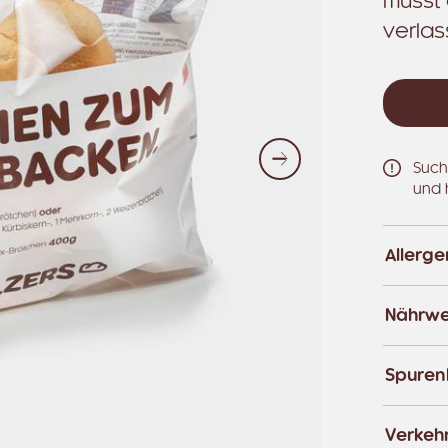
musst 
verlas
Such
Weiter
und 
Allerg
Nährwe
Spuren
Verkeh