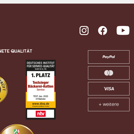
Instagram
Facebook
Y
NETE QUALITÄT
+ weitere