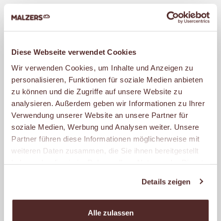
Diese Webseite verwendet Cookies
BRÖTCHEN
Wir verwenden Cookies, um Inhalte und Anzeigen zu
MALZERS Brötchen sind nicht nur mit Gold
personalisieren, Funktionen für soziale Medien anbieten
zu können und die Zugriffe auf unsere Website zu
prämiert, sie schmecken auch so.
analysieren. Außerdem geben wir Informationen zu Ihrer
Deshalb heißt unser beliebtestes
Verwendung unserer Website an unsere Partner für
Brötchen auch Goldbrötchen. Es wird
soziale Medien, Werbung und Analysen weiter. Unsere
ständig frisch in unseren Filialen
Partner führen diese Informationen möglicherweise mit
weiteren Daten zusammen, die Sie ihnen bereitgestellt
gebacken und kommt so immer knusprig-
haben oder die sie im Rahmen Ihrer Nutzung der Dienste
zart auf Deinen Frühstückstisch – auch
gesammelt haben.
Details zeigen
wenn der Tag mal etwas später anfängt.
Aber wir können auch herzhaft, kernig und
Alle zulassen