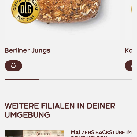
Berliner Jungs
Kas
Zum Warenkorb hinzufügen
WEITERE FILIALEN IN DEINER
UMGEBUNG
MALZERS BACKSTUBE IM