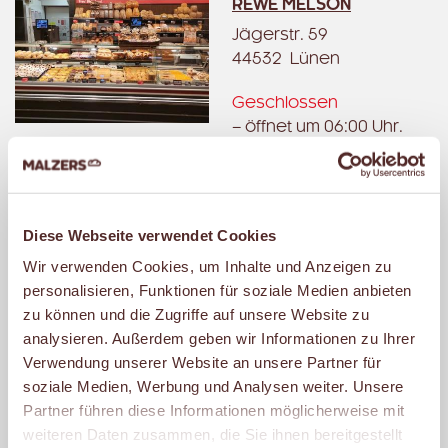
REWE MELSON
Jägerstr. 59
44532 Lünen
Geschlossen
– öffnet um 06:00 Uhr.
MALZERS BACKSTUBE IM
REWE SCHULENBURG
Diese Webseite verwendet Cookies
Mackenrothweg 6
Wir verwenden Cookies, um Inhalte und Anzeigen zu
44328 Dortmund
personalisieren, Funktionen für soziale Medien anbieten
zu können und die Zugriffe auf unsere Website zu
Geschlossen
analysieren. Außerdem geben wir Informationen zu Ihrer
– öffnet um 07:00 Uhr.
Verwendung unserer Website an unsere Partner für
soziale Medien, Werbung und Analysen weiter. Unsere
Partner führen diese Informationen möglicherweise mit
MALZERS BACKSTUBE IM
REWE CH. ERNST
weiteren Daten zusammen, die Sie ihnen bereitgestellt