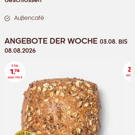
Geschlossen
Außencafé
ANGEBOTE DER WOCHE
03.08. BIS
08.08.2026
2 Stk.
3.
1.
76
statt 3
statt 1.96 €