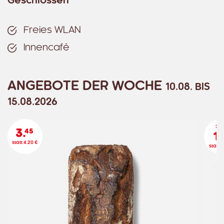
Geschlossen
Freies WLAN
Innencafé
ANGEBOTE DER WOCHE
10.08. BIS
15.08.2026
2 St
3.
45
1.
statt 4.20 €
statt 1