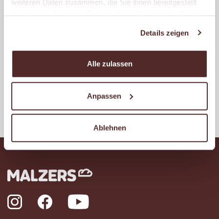
MALZERS BACKSTUBE IM
weiteren Daten zusammen, die Sie ihnen bereitgestellt
REWE FILIPS
haben oder die sie im Rahmen Ihrer Nutzung der Dienste
Asselner Hellweg 94
gesammelt haben.
Details zeigen
44319 Dortmund
Geöffnet
Alle zulassen
– schließt um 20:00 Uhr.
Anpassen
Weitere Filialen anzeigen
Ablehnen
Instagram
Facebook
YouTube