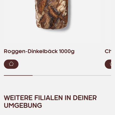
Roggen-Dinkelbäck 1000g
Chi
Zum Warenkorb hinzufügen
WEITERE FILIALEN IN DEINER
UMGEBUNG