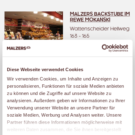
MALZERS BACKSTUBE IM
REWE MOKANSKI
Wattenscheider Hellweg
163 - 165
44867 Bochum
Geöffnet
– schließt um 21:00 Uhr.
Diese Webseite verwendet Cookies
Wir verwenden Cookies, um Inhalte und Anzeigen zu
personalisieren, Funktionen für soziale Medien anbieten
MALZERS BACKSTUBE IM
REWE MOKANSKI
zu können und die Zugriffe auf unsere Website zu
analysieren. Außerdem geben wir Informationen zu Ihrer
Westenfelder Str. 202
Verwendung unserer Website an unsere Partner für
44867 Bochum
soziale Medien, Werbung und Analysen weiter. Unsere
Geöffnet
Partner führen diese Informationen möglicherweise mit
– schließt um 21:00 Uhr.
weiteren Daten zusammen, die Sie ihnen bereitgestellt