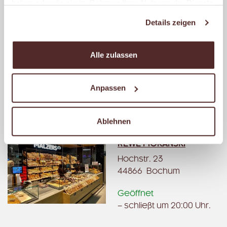
haben oder die sie im Rahmen Ihrer Nutzung der Dienste
gesammelt haben.
Details zeigen
MALZERS BACKSTUBE IM
FREESTANDER
Heisinger Str. 498
Alle zulassen
45259 Essen
Geöffnet
Anpassen
– schließt um 18:00 Uhr.
Ablehnen
MALZERS BACKSTUBE IM
REWE MOKANSKI
Hochstr. 23
44866 Bochum
Geöffnet
– schließt um 20:00 Uhr.