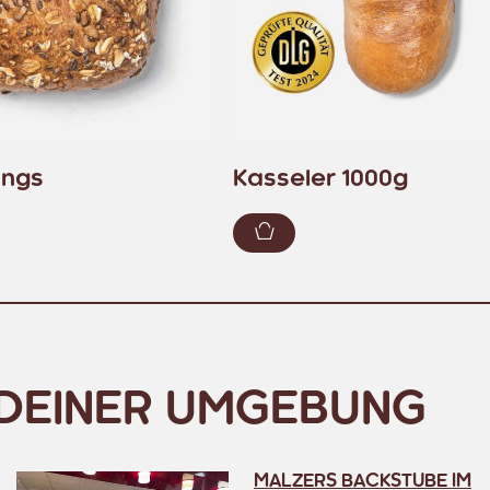
ungs
Kasseler 1000g
enkorb hinzufügen
Zum Warenkorb hinzuf
N DEINER UMGEBUNG
MALZERS BACKSTUBE IM