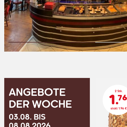
ANGEBOTE
2 Stk.
1.
7
DER WOCHE
statt 1.96 €
03.08. BIS
08.08.2026