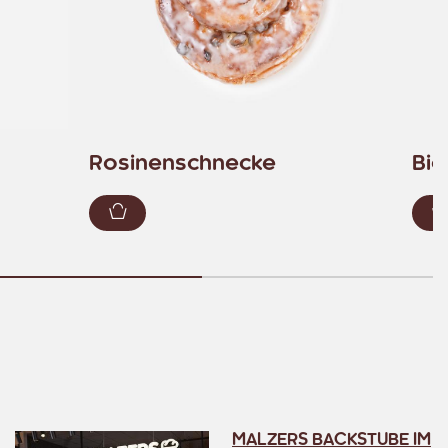
Rosinenschnecke
Bio
ügen
Zum Warenkorb hinzufügen
MALZERS BACKSTUBE IM