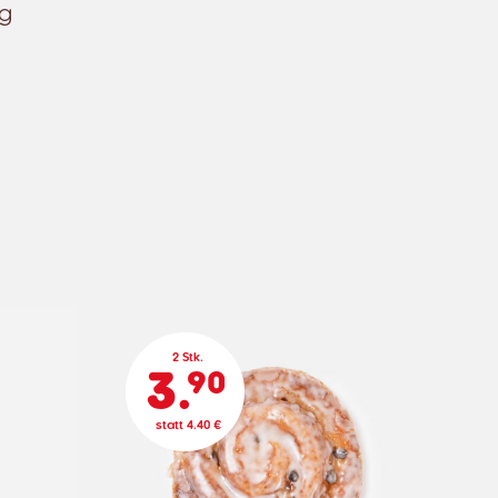
ag
2 Stk.
3.
90
statt 4.40 €