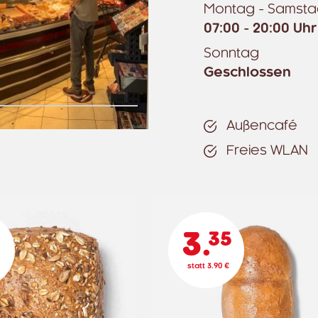
Montag - Samst
07:00 - 20:00 Uhr
Sonntag
Geschlossen
Außencafé
Freies WLAN
3.
35
6
statt 3.90 €