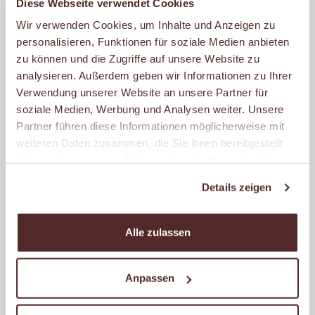
Diese Webseite verwendet Cookies
Wir verwenden Cookies, um Inhalte und Anzeigen zu
MALZERS BACKSTUBE IM
personalisieren, Funktionen für soziale Medien anbieten
REWE STILLEKE
zu können und die Zugriffe auf unsere Website zu
Dumbergerstr. 2
analysieren. Außerdem geben wir Informationen zu Ihrer
45289 Essen
Verwendung unserer Website an unsere Partner für
soziale Medien, Werbung und Analysen weiter. Unsere
Geöffnet
Partner führen diese Informationen möglicherweise mit
– schließt um 20:00 Uhr.
weiteren Daten zusammen, die Sie ihnen bereitgestellt
haben oder die sie im Rahmen Ihrer Nutzung der Dienste
gesammelt haben.
MALZERS BACKSTUBE IM
Details zeigen
REWE WEIHNACHT
Crengeldanzstr. 85a
Alle zulassen
58455 Witten
Geöffnet
Anpassen
– schließt um 20:00 Uhr.