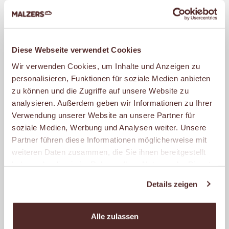
EDEKA DRILLER
Castroper Str. 210
44791 Bochum
Diese Webseite verwendet Cookies
Geöffnet
Wir verwenden Cookies, um Inhalte und Anzeigen zu
– schließt um 21:00 Uhr.
personalisieren, Funktionen für soziale Medien anbieten
zu können und die Zugriffe auf unsere Website zu
analysieren. Außerdem geben wir Informationen zu Ihrer
MALZERS BACKSTUBE IM
Verwendung unserer Website an unsere Partner für
REWE IHR KAUFPARK
soziale Medien, Werbung und Analysen weiter. Unsere
Robergstr. 11
Partner führen diese Informationen möglicherweise mit
45889 Gelsenkirchen
weiteren Daten zusammen, die Sie ihnen bereitgestellt
haben oder die sie im Rahmen Ihrer Nutzung der Dienste
Geöffnet
gesammelt haben.
– schließt um 16:00 Uhr.
Details zeigen
Alle zulassen
MALZERS BACKSTUBE IM
REWE GELSENKIRCHEN-