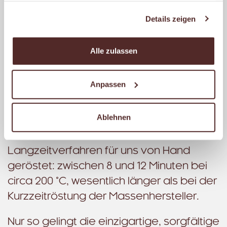
gesammelt haben.
Bei der Suche nach einem Partner für die
Details zeigen
perfekte Röstung hat er sich Zeit
gelassen und verschiedene Röstereien in
Alle zulassen
NRW getestet. Die Wahl fiel schließlich auf
einen Betrieb bei Köln, der, wie wir bei
Anpassen
MALZERS, seit fünf Generationen
inhabergeführt ist. Dort werden die
Ablehnen
MALZERS Kaffeereisen Blends im
traditionellen und aromaschonenden
Langzeitverfahren für uns von Hand
geröstet: zwischen 8 und 12 Minuten bei
circa 200 °C, wesentlich länger als bei der
Kurzzeitröstung der Massenhersteller.
Nur so gelingt die einzigartige, sorgfältige