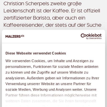
Christian Scherpels zweite große
Leidenschaft ist der Kaffee. Er ist offiziell
zertifizierter Barista, aber auch ein
Kaffeereisender, der stets auf der Suche
nach den besten Bohnen, der
aromatischsten Mischung und der
schonendsten Röstung ist. Nach seiner
Diese Webseite verwendet Cookies
Ausbildung zum Bäckermeister zog es ihn
Wir verwenden Cookies, um Inhalte und Anzeigen zu
auf der Suche nach richtig gutem Kaffee
personalisieren, Funktionen für soziale Medien anbieten
in die Welt hinaus.
zu können und die Zugriffe auf unsere Website zu
analysieren. Außerdem geben wir Informationen zu Ihrer
Er besuchte Cafés und Röstereien, reiste
Verwendung unserer Website an unsere Partner für
in den afrikanischen Kaffeegürtel, half bei
soziale Medien, Werbung und Analysen weiter. Unsere
der Ernte und sprach mit Kleinbauern und
Partner führen diese Informationen möglicherweise mit
weiteren Daten zusammen, die Sie ihnen bereitgestellt
Großfarmern.
haben oder die sie im Rahmen Ihrer Nutzung der Dienste