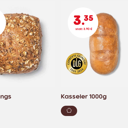
3.
35
6
statt 3.90 €
ungs
Kasseler 1000g
enkorb hinzufügen
Zum Warenkorb hinzuf