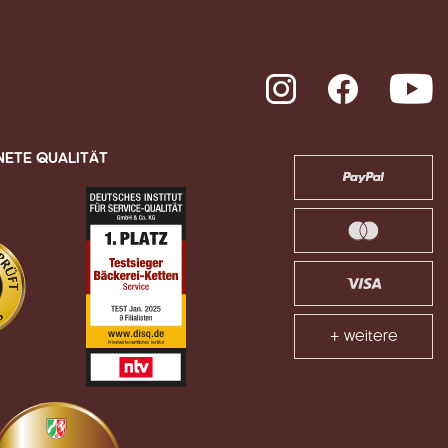
Instagram
Facebook
Y
NETE QUALITÄT
+ weitere