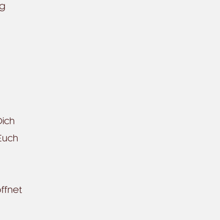
ag
Dich
 Euch
ffnet