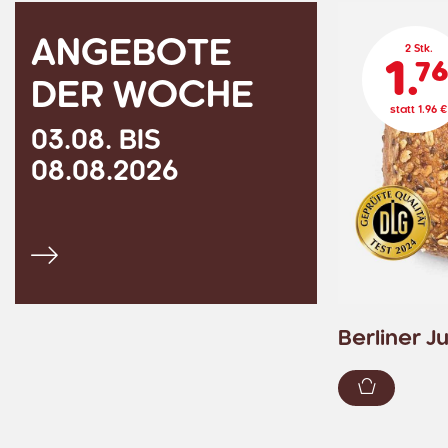
ANGEBOTE
2 Stk.
1.
7
DER WOCHE
statt 1.96 €
03.08. BIS
08.08.2026
Alle Angebote ansehen
Berliner J
Zum War