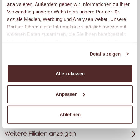
analysieren. Außerdem geben wir Informationen zu Ihrer
FREESTANDER
Verwendung unserer Website an unsere Partner für
Köln-Berliner-Str. 17
soziale Medien, Werbung und Analysen weiter. Unsere
44287 Dortmund
Partner führen diese Informationen möglicherweise mit
weiteren Daten zusammen, die Sie ihnen bereitgestellt
Geöffnet
haben oder die sie im Rahmen Ihrer Nutzung der Dienste
– schließt um 14:00 Uhr.
gesammelt haben.
Details zeigen
MALZERS BACKSTUBE IM
EDEKA MEIERJOHANN
Alle zulassen
Kirchstr. 2
59439 Holzwickede
Anpassen
Geöffnet
– schließt um 20:00 Uhr.
Ablehnen
Weitere Filialen anzeigen