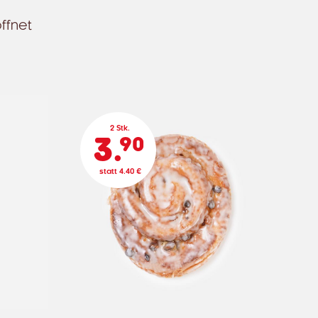
ffnet
2 Stk.
3.
90
statt 4.40 €