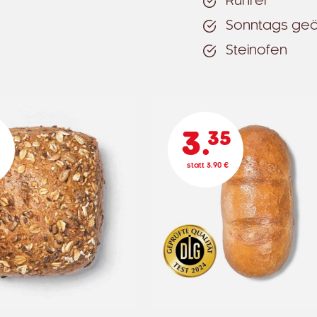
Rührei
Sonntags geö
Steinofen
3.
35
6
statt 3.90 €