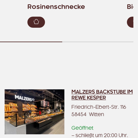
Rosinenschnecke
Bio
ügen
Zum Warenkorb hinzufügen
MALZERS BACKSTUBE IM
REWE KESPER
Friedrich-Ebert-Str. 116
58454 Witten
Geöffnet
– schließt um 20:00 Uhr.