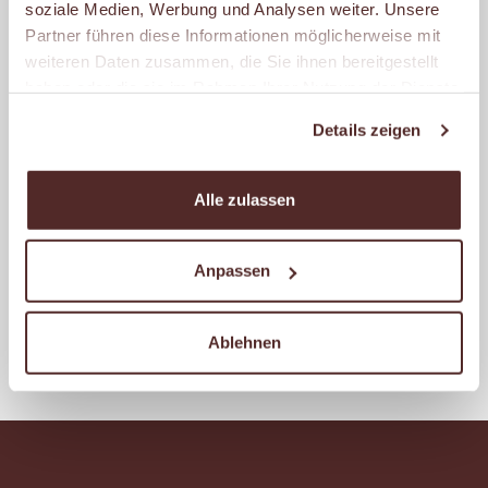
soziale Medien, Werbung und Analysen weiter. Unsere
Geschlossen
Partner führen diese Informationen möglicherweise mit
– öffnet um 07:30 Uhr.
weiteren Daten zusammen, die Sie ihnen bereitgestellt
haben oder die sie im Rahmen Ihrer Nutzung der Dienste
gesammelt haben.
MALZERS BACKSTUBE IM
Details zeigen
REWE SCHIEFER
Wilhelminenstr. 122
45881 Gelsenkirchen
Alle zulassen
Geschlossen
– öffnet um 07:30 Uhr.
Anpassen
Ablehnen
Weitere Filialen anzeigen