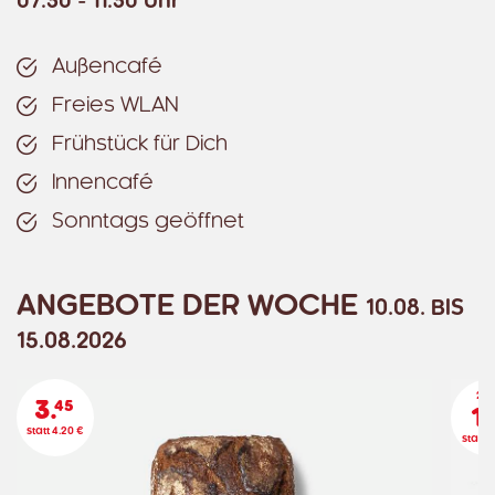
07:30 - 11:30 Uhr
Außencafé
Freies WLAN
Frühstück für Dich
Innencafé
Sonntags geöffnet
ANGEBOTE DER WOCHE
10.08. BIS
15.08.2026
2 St
3.
45
1.
statt 4.20 €
statt 1