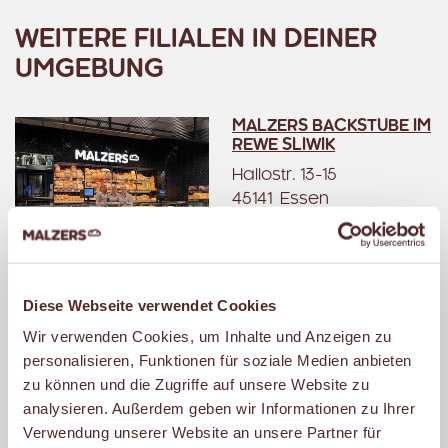
WEITERE FILIALEN IN DEINER
UMGEBUNG
MALZERS BACKSTUBE IM
REWE SLIWIK
Hallostr. 13-15
45141 Essen
Geschlossen
– öffnet um 07:30 Uhr.
Diese Webseite verwendet Cookies
Wir verwenden Cookies, um Inhalte und Anzeigen zu
MALZERS BACKSTUBE IM
REWE FREIDANK
personalisieren, Funktionen für soziale Medien anbieten
zu können und die Zugriffe auf unsere Website zu
Steeler Str. 89 - 95
analysieren. Außerdem geben wir Informationen zu Ihrer
45884 Gelsenkirchen
Verwendung unserer Website an unsere Partner für