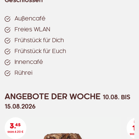
Geschlossen
Außencafé
Freies WLAN
Frühstück für Dich
Frühstück für Euch
Innencafé
Rührei
ANGEBOTE DER WOCHE
10.08. BIS
15.08.2026
2 St
3.
45
1.
statt 4.20 €
statt 1