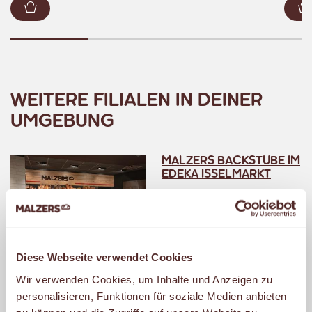
Zum Warenkorb hinzufügen
WEITERE FILIALEN IN DEINER
UMGEBUNG
MALZERS BACKSTUBE IM
EDEKA ISSELMARKT
Von-Bruchhausen-Str. 2
- 4
45657 Recklinghausen
Diese Webseite verwendet Cookies
Geschlossen
– öffnet um 07:00 Uhr.
Wir verwenden Cookies, um Inhalte und Anzeigen zu
personalisieren, Funktionen für soziale Medien anbieten