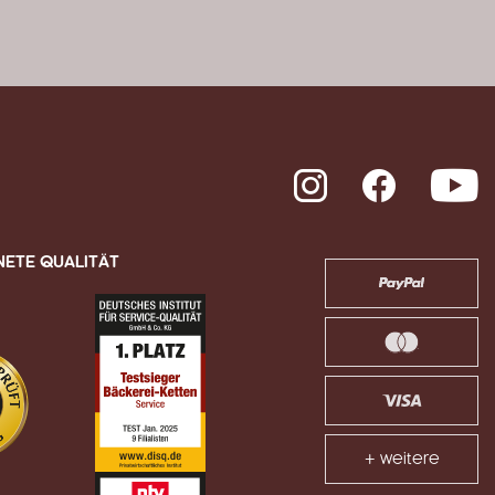
Instagram
Facebook
Y
NETE QUALITÄT
+ weitere