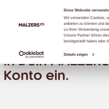
Zum Hauptinhalt
Diese Webseite verwende
Wir verwenden Cookies, um
anbieten zu können und di
zu Ihrer Verwendung unser
Unsere Partner führen die
bereitgestellt haben oder
Logge Dich jetz
Details zeigen
in Dein MALZER
Konto ein.