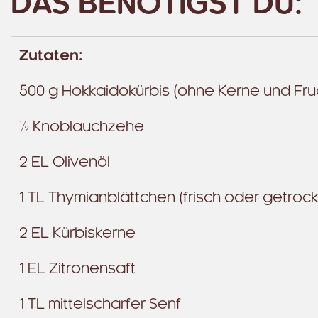
DAS BENÖTIGST DU:
Zutaten:
500 g Hokkaidokürbis (ohne Kerne und Fruc
½ Knoblauchzehe
2 EL Olivenöl
1 TL Thymianblättchen (frisch oder getrock
2 EL Kürbiskerne
1 EL Zitronensaft
1 TL mittelscharfer Senf