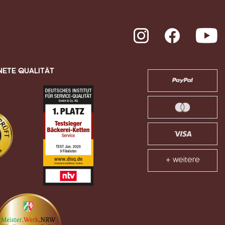
Instagram
Facebook
Y
NETE QUALITÄT
+ weitere