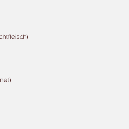
htfleisch)
net)