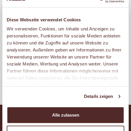
Ausbildungsmessen der letzten
Corona-Jahre hinterlassen ihre
Spuren. Umso wichtiger ist es nun,
Diese Webseite verwendet Cookies
wieder Fahrt aufzunehmen und mit
Wir verwenden Cookies, um Inhalte und Anzeigen zu
personalisieren, Funktionen für soziale Medien anbieten
jungen Ruhrgebietlern in den
zu können und die Zugriffe auf unsere Website zu
Austausch zu kommen.
analysieren. Außerdem geben wir Informationen zu Ihrer
Verwendung unserer Website an unsere Partner für
soziale Medien, Werbung und Analysen weiter. Unsere
Diesen Artikel teilen
Partner führen diese Informationen möglicherweise mit
weiteren Daten zusammen, die Sie ihnen bereitgestellt
Facebook
Pinterest
WhatsApp
haben oder die sie im Rahmen Ihrer Nutzung der Dienste
gesammelt haben.
Details zeigen
Alle zulassen