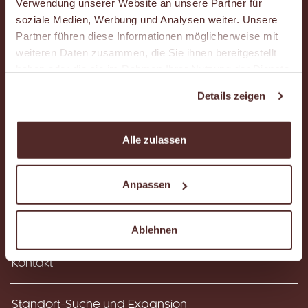
Verwendung unserer Website an unsere Partner für
soziale Medien, Werbung und Analysen weiter. Unsere
Partner führen diese Informationen möglicherweise mit
weiteren Daten zusammen, die Sie ihnen bereitgestellt
haben oder die sie im Rahmen Ihrer Nutzung der Dienste
Instagram
Facebook
YouTube
gesammelt haben.
Details zeigen
Alle zulassen
Das ist Malzers
Häufig gestellte Fragen (FAQ)
Anpassen
Karriere
Ablehnen
Kontakt
Standort-Suche und Expansion