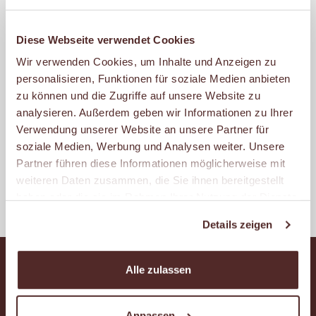
erfahrenen Bäckermeister kontrollieren
persönlich die extra lange Teigführung,
Diese Webseite verwendet Cookies
die unseren Brötchen den besonderen
Wir verwenden Cookies, um Inhalte und Anzeigen zu
personalisieren, Funktionen für soziale Medien anbieten
Geschmack gibt.
zu können und die Zugriffe auf unsere Website zu
analysieren. Außerdem geben wir Informationen zu Ihrer
Aus über 30 unterschiedlichen
Verwendung unserer Website an unsere Partner für
Brötchensorten findet somit jeder sein
soziale Medien, Werbung und Analysen weiter. Unsere
ganz eigenes Frühstücksvergnügen.
Partner führen diese Informationen möglicherweise mit
weiteren Daten zusammen, die Sie ihnen bereitgestellt
haben oder die sie im Rahmen Ihrer Nutzung der Dienste
gesammelt haben.
Details zeigen
Alle zulassen
Anpassen