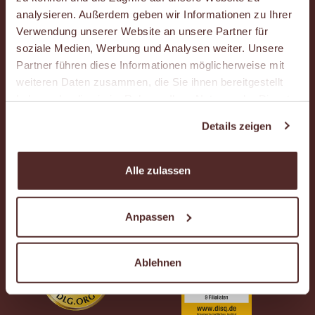
Kontakt
analysieren. Außerdem geben wir Informationen zu Ihrer
Verwendung unserer Website an unsere Partner für
soziale Medien, Werbung und Analysen weiter. Unsere
Standort-Suche und Expansion
Partner führen diese Informationen möglicherweise mit
weiteren Daten zusammen, die Sie ihnen bereitgestellt
Newsletter
haben oder die sie im Rahmen Ihrer Nutzung der Dienste
gesammelt haben.
Details zeigen
Kundenkartenportal
Alle zulassen
AUSGEZEICHNETE QUALITÄT
Anpassen
Ablehnen