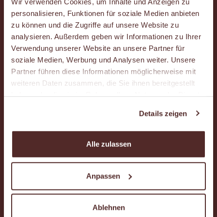
Wir verwenden Cookies, um Inhalte und Anzeigen zu
Häufig gestellte Fragen (FAQ)
personalisieren, Funktionen für soziale Medien anbieten
zu können und die Zugriffe auf unsere Website zu
Karriere
analysieren. Außerdem geben wir Informationen zu Ihrer
Verwendung unserer Website an unsere Partner für
soziale Medien, Werbung und Analysen weiter. Unsere
Kontakt
Partner führen diese Informationen möglicherweise mit
weiteren Daten zusammen, die Sie ihnen bereitgestellt
Standort-Suche und Expansion
haben oder die sie im Rahmen Ihrer Nutzung der Dienste
gesammelt haben.
Details zeigen
Newsletter
Alle zulassen
Kundenkartenportal
Anpassen
AUSGEZEICHNETE QUALITÄT
Ablehnen