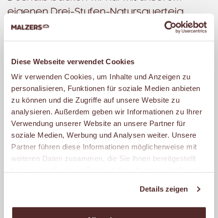
eigenen Drei-Stufen-Natursauerteig.
Unsere erfahrenen Bäckermeister
kontrollieren ständig Gär- und
Backzeiten. Mehrmals täglich liefern wir
Diese Webseite verwendet Cookies
die frisch gebackenen Brote an unsere
Wir verwenden Cookies, um Inhalte und Anzeigen zu
Filialen, damit sie immer außen knusprig
personalisieren, Funktionen für soziale Medien anbieten
und innen saftig sind.
zu können und die Zugriffe auf unsere Website zu
analysieren. Außerdem geben wir Informationen zu Ihrer
Verwendung unserer Website an unsere Partner für
Aus über 40 unterschiedlichen Brotsorten
soziale Medien, Werbung und Analysen weiter. Unsere
findest Du Deinen ganz persönlichen
Partner führen diese Informationen möglicherweise mit
Genussmoment.
weiteren Daten zusammen, die Sie ihnen bereitgestellt
haben oder die sie im Rahmen Ihrer Nutzung der Dienste
gesammelt haben.
Details zeigen