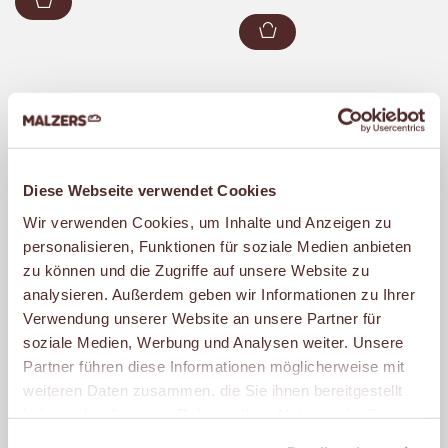
Zum Warenkorb hinzufügen
Zum Warenkorb hin
BROT
Diese Webseite verwendet Cookies
Das morgendliche Verkosten der frisch
Wir verwenden Cookies, um Inhalte und Anzeigen zu
personalisieren, Funktionen für soziale Medien anbieten
gebackenen Brote ist bei MALZERS nicht
zu können und die Zugriffe auf unsere Website zu
nur ein traditionelles Ritual, sondern für
analysieren. Außerdem geben wir Informationen zu Ihrer
alle, die dabei sind, auch einer der
Verwendung unserer Website an unsere Partner für
Höhepunkte des Tages. Die feinen
soziale Medien, Werbung und Analysen weiter. Unsere
Partner führen diese Informationen möglicherweise mit
Röststoffe zu riechen, die kross
weiteren Daten zusammen, die Sie ihnen bereitgestellt
gebackene Kruste aufzubrechen, und
haben oder die sie im Rahmen Ihrer Nutzung der Dienste
darunter die herzhafte, lockere Krume zu
gesammelt haben.