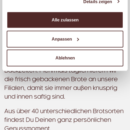
Details zeigen
schmecken: Diesen Genuss möchten wir
auch Dir bieten, jeden Tag. Morgens.
Alle zulassen
Mittags. Abends.
Deshalb backen wir nur mit unserem
Anpassen
eigenen Drei-Stufen-Natursauerteig.
Unsere erfahrenen Bäckermeister
Ablehnen
kontrollieren ständig Gär- und
Backzeiten. Mehrmals täglich liefern wir
die frisch gebackenen Brote an unsere
Filialen, damit sie immer außen knusprig
und innen saftig sind.
Aus über 40 unterschiedlichen Brotsorten
findest Du Deinen ganz persönlichen
Genussmoment.