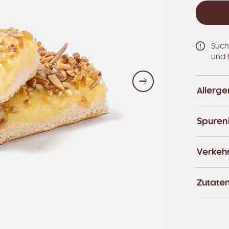
Such
und 
Weiter
Allerg
Spuren
Verkeh
Zutate