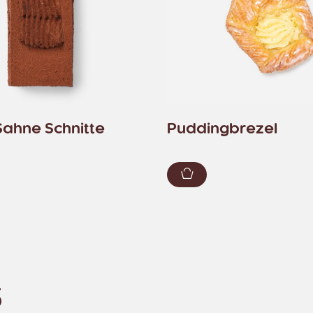
ahne Schnitte
Puddingbrezel
renkorb hinzufügen
Zum Warenkorb hin
S