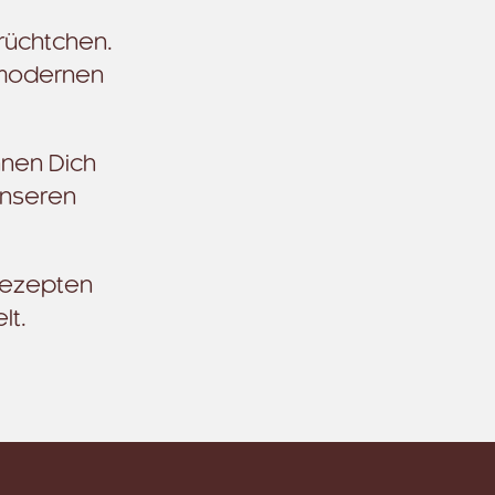
rüchtchen.
 modernen
hnen Dich
unseren
 Rezepten
lt.