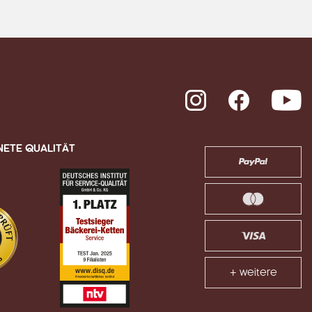
Instagram
Facebook
Y
NETE QUALITÄT
+ weitere