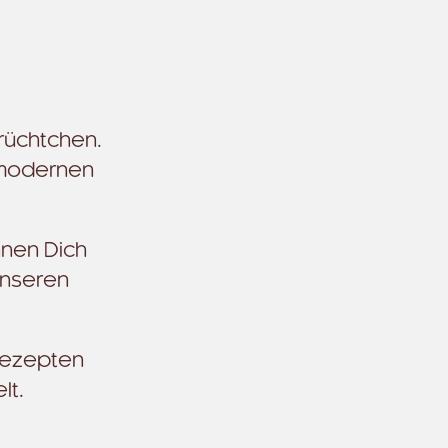
rüchtchen.
 modernen
hnen Dich
unseren
 Rezepten
lt.