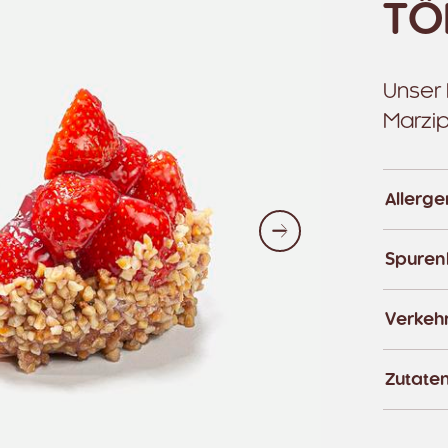
TÖ
Unser
Marzi
Allerg
Weiter
Spuren
Verkeh
Zutate