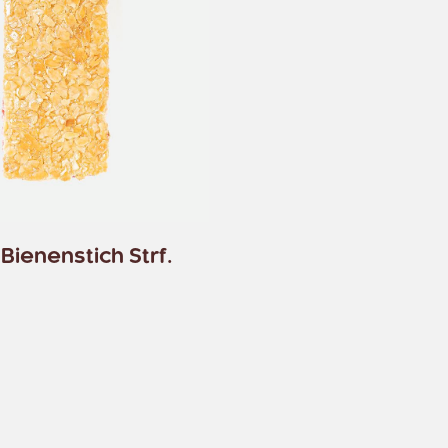
ienenstich Strf.
renkorb hinzufügen