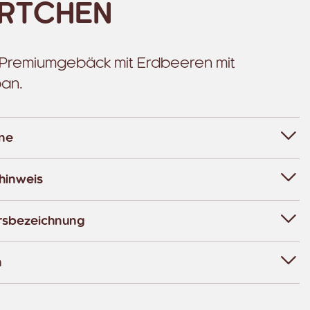
RTCHEN
 Premiumgebäck mit Erdbeeren mit
pan.
ene
hinweis
rsbezeichnung
n