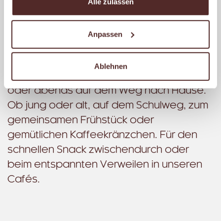
Dabei ist unser Ziel, dass Du dich bei uns
Alle zulassen
wohlfühlst. Mit einer einladenden
Atmosphäre, einer freundlichen
Anpassen
Begrüßung und stets einer kompetenten
Beratung. Ganz gleich, ob morgens auf
Ablehnen
dem Weg zur Arbeit, mittags zur Pause
oder abends auf dem Weg nach Hause.
Ob jung oder alt, auf dem Schulweg, zum
gemeinsamen Frühstück oder
gemütlichen Kaffeekränzchen. Für den
schnellen Snack zwischendurch oder
beim entspannten Verweilen in unseren
Cafés.