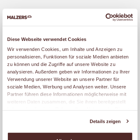
MALZERS Snacks sind immer ein Genuss.
Probiere eine unserer raffinierten Snack-
Kreationen oder wähle aus
Diese Webseite verwendet Cookies
verschiedensten Brötchen vom Croissant
Wir verwenden Cookies, um Inhalte und Anzeigen zu
bis zum Dinkel-Möhrenbrötchen und den
personalisieren, Funktionen für soziale Medien anbieten
unterschiedlichsten Belägen vom Ei bis
zu können und die Zugriffe auf unsere Website zu
zum Lachs und von der Himbeerkonfitüre
analysieren. Außerdem geben wir Informationen zu Ihrer
bis zum Hähnchenbrustfilet. Natürlich
Verwendung unserer Website an unsere Partner für
soziale Medien, Werbung und Analysen weiter. Unsere
verwenden wir nur Fleisch- und
Partner führen diese Informationen möglicherweise mit
Wurstwaren namhafter Metzgereien.
weiteren Daten zusammen, die Sie ihnen bereitgestellt
Dazu bieten wir Dir exklusive
haben oder die sie im Rahmen Ihrer Nutzung der Dienste
Brotaufstriche, Saucen und knackfrische
gesammelt haben.
Details zeigen
Gurken, Tomaten und Paprika.