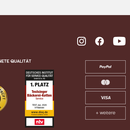
Instagram
Facebook
Y
NETE QUALITÄT
+ weitere