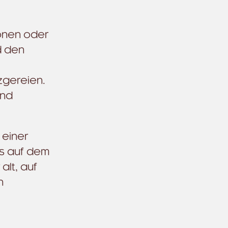
ionen oder
d den
zgereien.
und
 einer
ns auf dem
lt, auf
n