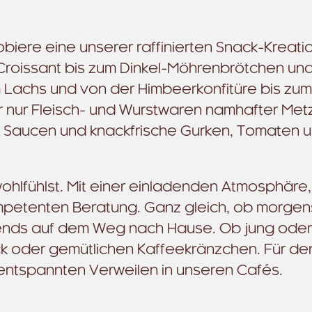
biere eine unserer raffinierten Snack-Kreat
roissant bis zum Dinkel-Möhrenbrötchen un
m Lachs und von der Himbeerkonfitüre bis zum
ir nur Fleisch- und Wurstwaren namhafter Met
he, Saucen und knackfrische Gurken, Tomaten 
wohlfühlst. Mit einer einladenden Atmosphäre,
ompetenten Beratung. Ganz gleich, ob morge
ends auf dem Weg nach Hause. Ob jung oder a
 oder gemütlichen Kaffeekränzchen. Für de
entspannten Verweilen in unseren Cafés.