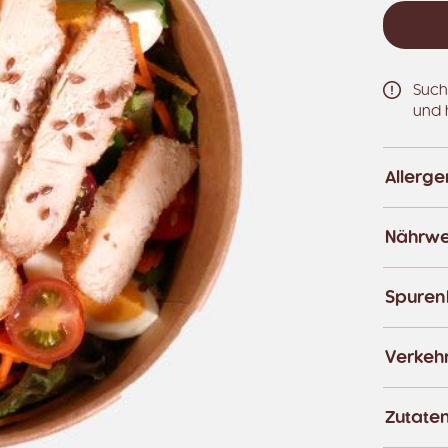
Such
und 
Allerg
Nährwe
Spuren
Verkeh
Zutate