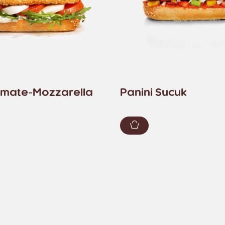
omate-Mozzarella
Panini Sucuk
renkorb hinzufügen
Zum Warenkorb hin