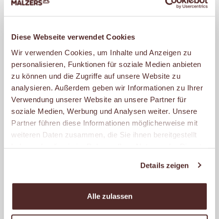
BRÖTCHEN
Diese Webseite verwendet Cookies
MALZERS Brötchen sind nicht nur mit Gold
Wir verwenden Cookies, um Inhalte und Anzeigen zu
prämiert, sie schmecken auch so.
personalisieren, Funktionen für soziale Medien anbieten
zu können und die Zugriffe auf unsere Website zu
Deshalb heißt unser beliebtestes
analysieren. Außerdem geben wir Informationen zu Ihrer
Brötchen auch Goldbrötchen. Es wird
Verwendung unserer Website an unsere Partner für
ständig frisch in unseren Filialen
soziale Medien, Werbung und Analysen weiter. Unsere
gebacken und kommt so immer knusprig-
Partner führen diese Informationen möglicherweise mit
weiteren Daten zusammen, die Sie ihnen bereitgestellt
zart auf Deinen Frühstückstisch – auch
haben oder die sie im Rahmen Ihrer Nutzung der Dienste
wenn der Tag mal etwas später anfängt.
gesammelt haben.
Details zeigen
Aber wir können auch herzhaft, kernig und
süß. Alle unsere Brötchen werden mit
Alle zulassen
Liebe gebacken, aus bestem Getreide,