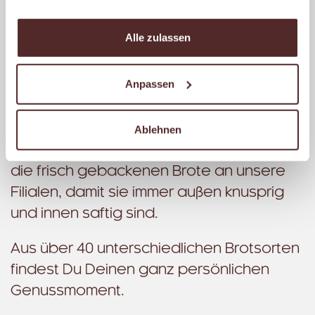
auch Dir bieten, jeden Tag. Morgens.
Mittags. Abends.
Alle zulassen
Deshalb backen wir nur mit unserem
Anpassen
eigenen Drei-Stufen-Natursauerteig.
Unsere erfahrenen Bäckermeister
kontrollieren ständig Gär- und
Ablehnen
Backzeiten. Mehrmals täglich liefern wir
die frisch gebackenen Brote an unsere
Filialen, damit sie immer außen knusprig
und innen saftig sind.
Aus über 40 unterschiedlichen Brotsorten
findest Du Deinen ganz persönlichen
Genussmoment.