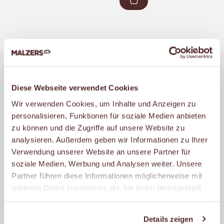
Zum Warenkorb hin
BROT
Diese Webseite verwendet Cookies
Das morgendliche Verkosten der frisch
Wir verwenden Cookies, um Inhalte und Anzeigen zu
gebackenen Brote ist bei MALZERS nicht
personalisieren, Funktionen für soziale Medien anbieten
nur ein traditionelles Ritual, sondern für
zu können und die Zugriffe auf unsere Website zu
analysieren. Außerdem geben wir Informationen zu Ihrer
alle, die dabei sind, auch einer der
Verwendung unserer Website an unsere Partner für
Höhepunkte des Tages. Die feinen
soziale Medien, Werbung und Analysen weiter. Unsere
Röststoffe zu riechen, die kross
Partner führen diese Informationen möglicherweise mit
gebackene Kruste aufzubrechen, und
weiteren Daten zusammen, die Sie ihnen bereitgestellt
haben oder die sie im Rahmen Ihrer Nutzung der Dienste
darunter die herzhafte, lockere Krume zu
gesammelt haben.
schmecken: Diesen Genuss möchten wir
Details zeigen