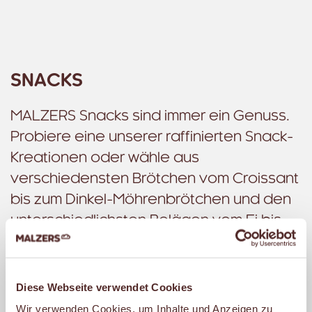
SNACKS
MALZERS Snacks sind immer ein Genuss.
Probiere eine unserer raffinierten Snack-
Kreationen oder wähle aus
verschiedensten Brötchen vom Croissant
bis zum Dinkel-Möhrenbrötchen und den
unterschiedlichsten Belägen vom Ei bis
zum Lachs und von der Himbeerkonfitüre
bis zum Hähnchenbrustfilet. Natürlich
verwenden wir nur Fleisch- und
Diese Webseite verwendet Cookies
Wurstwaren namhafter Metzgereien.
Wir verwenden Cookies, um Inhalte und Anzeigen zu