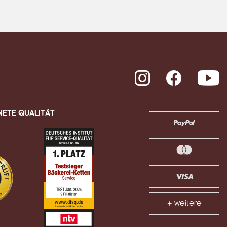
Instagram
Facebook
Y
NETE QUALITÄT
+ weitere