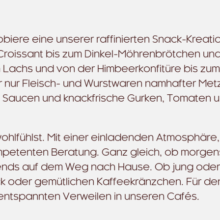
biere eine unserer raffinierten Snack-Kreat
roissant bis zum Dinkel-Möhrenbrötchen un
m Lachs und von der Himbeerkonfitüre bis zum
ir nur Fleisch- und Wurstwaren namhafter Met
he, Saucen und knackfrische Gurken, Tomaten 
wohlfühlst. Mit einer einladenden Atmosphäre,
ompetenten Beratung. Ganz gleich, ob morge
ends auf dem Weg nach Hause. Ob jung oder a
 oder gemütlichen Kaffeekränzchen. Für de
entspannten Verweilen in unseren Cafés.