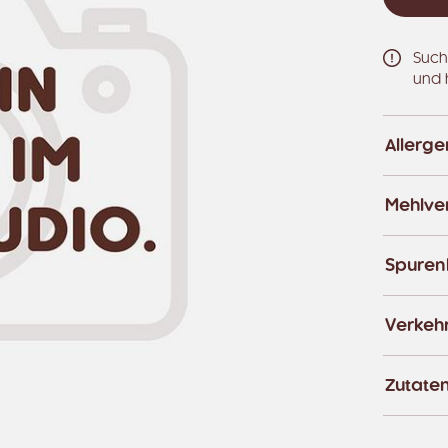
Such
und 
Allerg
Mehlver
Spuren
Verkeh
Zutate