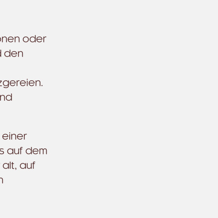
ionen oder
d den
zgereien.
und
 einer
ns auf dem
lt, auf
n