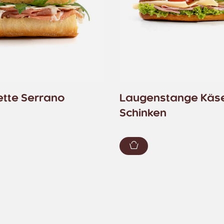
ette Serrano
Laugenstange Käs
Schinken
renkorb hinzufügen
Zum Warenkorb hin