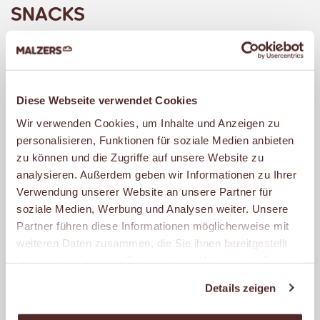
SNACKS
MALZERS Snacks sind immer ein Genuss.
Probiere eine unserer raffinierten Snack-
Kreationen oder wähle aus
Diese Webseite verwendet Cookies
verschiedensten Brötchen vom Croissant
Wir verwenden Cookies, um Inhalte und Anzeigen zu
bis zum Dinkel-Möhrenbrötchen und den
personalisieren, Funktionen für soziale Medien anbieten
zu können und die Zugriffe auf unsere Website zu
unterschiedlichsten Belägen vom Ei bis
analysieren. Außerdem geben wir Informationen zu Ihrer
zum Lachs und von der Himbeerkonfitüre
Verwendung unserer Website an unsere Partner für
bis zum Hähnchenbrustfilet. Natürlich
soziale Medien, Werbung und Analysen weiter. Unsere
verwenden wir nur Fleisch- und
Partner führen diese Informationen möglicherweise mit
weiteren Daten zusammen, die Sie ihnen bereitgestellt
Wurstwaren namhafter Metzgereien.
haben oder die sie im Rahmen Ihrer Nutzung der Dienste
Dazu bieten wir Dir exklusive
gesammelt haben.
Brotaufstriche, Saucen und knackfrische
Details zeigen
Gurken, Tomaten und Paprika.