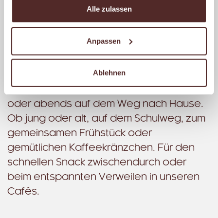
Alle zulassen
Dabei ist unser Ziel, dass Du dich bei uns
wohlfühlst. Mit einer einladenden
Anpassen
Atmosphäre, einer freundlichen
Begrüßung und stets einer kompetenten
Ablehnen
Beratung. Ganz gleich, ob morgens auf
dem Weg zur Arbeit, mittags zur Pause
oder abends auf dem Weg nach Hause.
Ob jung oder alt, auf dem Schulweg, zum
gemeinsamen Frühstück oder
gemütlichen Kaffeekränzchen. Für den
schnellen Snack zwischendurch oder
beim entspannten Verweilen in unseren
Cafés.