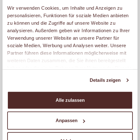
verwenden wir nur Fleisch- und
Wir verwenden Cookies, um Inhalte und Anzeigen zu
Wurstwaren namhafter Metzgereien.
personalisieren, Funktionen für soziale Medien anbieten
zu können und die Zugriffe auf unsere Website zu
Dazu bieten wir Dir exklusive
analysieren. Außerdem geben wir Informationen zu Ihrer
Brotaufstriche, Saucen und knackfrische
Verwendung unserer Website an unsere Partner für
Gurken, Tomaten und Paprika.
soziale Medien, Werbung und Analysen weiter. Unsere
Partner führen diese Informationen möglicherweise mit
Dabei ist unser Ziel, dass Du dich bei uns
weiteren Daten zusammen, die Sie ihnen bereitgestellt
haben oder die sie im Rahmen Ihrer Nutzung der Dienste
wohlfühlst. Mit einer einladenden
gesammelt haben.
Atmosphäre, einer freundlichen
Details zeigen
Begrüßung und stets einer kompetenten
Beratung. Ganz gleich, ob morgens auf
Alle zulassen
dem Weg zur Arbeit, mittags zur Pause
oder abends auf dem Weg nach Hause.
Anpassen
Ob jung oder alt, auf dem Schulweg, zum
gemeinsamen Frühstück oder