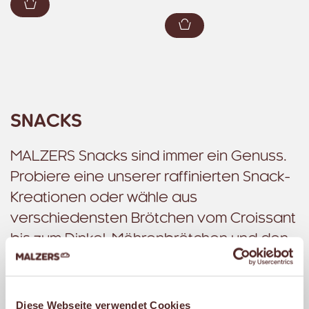
Zum Warenkorb hinzufügen
Zum Warenkorb hin
SNACKS
MALZERS Snacks sind immer ein Genuss.
Probiere eine unserer raffinierten Snack-
Kreationen oder wähle aus
verschiedensten Brötchen vom Croissant
bis zum Dinkel-Möhrenbrötchen und den
unterschiedlichsten Belägen vom Ei bis
zum Lachs und von der Himbeerkonfitüre
bis zum Hähnchenbrustfilet. Natürlich
Diese Webseite verwendet Cookies