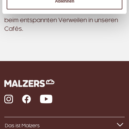
Ablehnen
gemütlichen Kaffeekränzchen. Für den
schnellen Snack zwischendurch oder
beim entspannten Verweilen in unseren
Cafés.
Instagram
Facebook
YouTube
Das ist Malzers