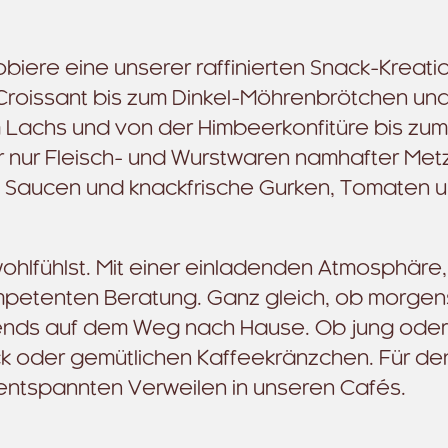
biere eine unserer raffinierten Snack-Kreat
roissant bis zum Dinkel-Möhrenbrötchen un
m Lachs und von der Himbeerkonfitüre bis zum
ir nur Fleisch- und Wurstwaren namhafter Met
he, Saucen und knackfrische Gurken, Tomaten 
wohlfühlst. Mit einer einladenden Atmosphäre,
ompetenten Beratung. Ganz gleich, ob morge
ends auf dem Weg nach Hause. Ob jung oder a
 oder gemütlichen Kaffeekränzchen. Für de
entspannten Verweilen in unseren Cafés.