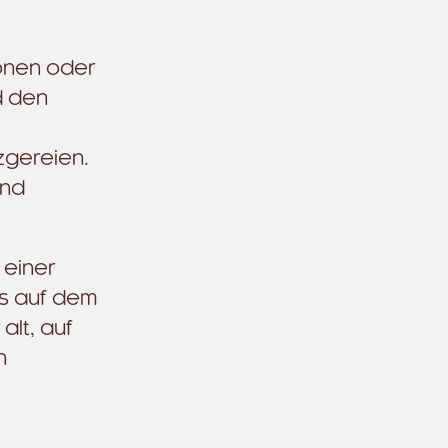
ionen oder
d den
zgereien.
und
 einer
ns auf dem
lt, auf
n