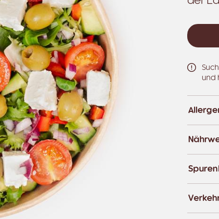
der La
Such
und 
Allerg
Nährwe
Spuren
Verkeh