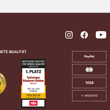
Instagram
Facebook
Y
NETE QUALITÄT
+ weitere