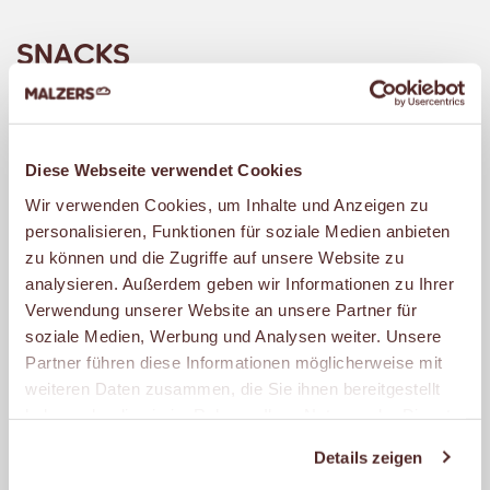
SNACKS
MALZERS Snacks sind immer ein Genuss.
Probiere eine unserer raffinierten Snack-
Diese Webseite verwendet Cookies
Kreationen oder wähle aus
Wir verwenden Cookies, um Inhalte und Anzeigen zu
verschiedensten Brötchen vom Croissant
personalisieren, Funktionen für soziale Medien anbieten
bis zum Dinkel-Möhrenbrötchen und den
zu können und die Zugriffe auf unsere Website zu
unterschiedlichsten Belägen vom Ei bis
analysieren. Außerdem geben wir Informationen zu Ihrer
zum Lachs und von der Himbeerkonfitüre
Verwendung unserer Website an unsere Partner für
soziale Medien, Werbung und Analysen weiter. Unsere
bis zum Hähnchenbrustfilet. Natürlich
Partner führen diese Informationen möglicherweise mit
verwenden wir nur Fleisch- und
weiteren Daten zusammen, die Sie ihnen bereitgestellt
Wurstwaren namhafter Metzgereien.
haben oder die sie im Rahmen Ihrer Nutzung der Dienste
Dazu bieten wir Dir exklusive
gesammelt haben.
Details zeigen
Brotaufstriche, Saucen und knackfrische