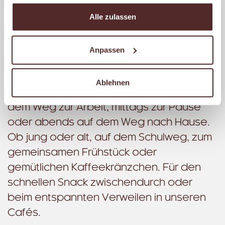
Gurken, Tomaten und Paprika.
Alle zulassen
Dabei ist unser Ziel, dass Du dich bei uns
wohlfühlst. Mit einer einladenden
Anpassen
Atmosphäre, einer freundlichen
Begrüßung und stets einer kompetenten
Ablehnen
Beratung. Ganz gleich, ob morgens auf
dem Weg zur Arbeit, mittags zur Pause
oder abends auf dem Weg nach Hause.
Ob jung oder alt, auf dem Schulweg, zum
gemeinsamen Frühstück oder
gemütlichen Kaffeekränzchen. Für den
schnellen Snack zwischendurch oder
beim entspannten Verweilen in unseren
Cafés.