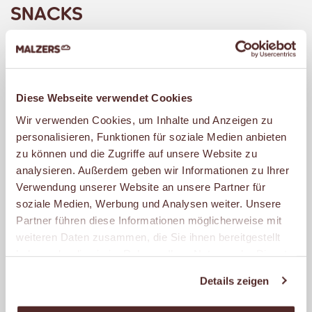
SNACKS
MALZERS Snacks sind immer ein Genuss.
Probiere eine unserer raffinierten Snack-
Kreationen oder wähle aus
Diese Webseite verwendet Cookies
verschiedensten Brötchen vom Croissant
Wir verwenden Cookies, um Inhalte und Anzeigen zu
bis zum Dinkel-Möhrenbrötchen und den
personalisieren, Funktionen für soziale Medien anbieten
zu können und die Zugriffe auf unsere Website zu
unterschiedlichsten Belägen vom Ei bis
analysieren. Außerdem geben wir Informationen zu Ihrer
zum Lachs und von der Himbeerkonfitüre
Verwendung unserer Website an unsere Partner für
bis zum Hähnchenbrustfilet. Natürlich
soziale Medien, Werbung und Analysen weiter. Unsere
verwenden wir nur Fleisch- und
Partner führen diese Informationen möglicherweise mit
weiteren Daten zusammen, die Sie ihnen bereitgestellt
Wurstwaren namhafter Metzgereien.
haben oder die sie im Rahmen Ihrer Nutzung der Dienste
Dazu bieten wir Dir exklusive
gesammelt haben.
Brotaufstriche, Saucen und knackfrische
Details zeigen
Gurken, Tomaten und Paprika.