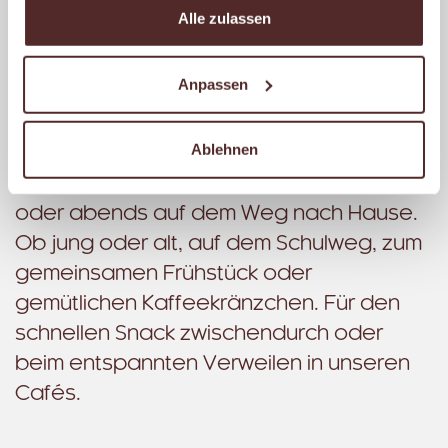
Alle zulassen
Dabei ist unser Ziel, dass Du dich bei uns
wohlfühlst. Mit einer einladenden
Anpassen
Atmosphäre, einer freundlichen
Begrüßung und stets einer kompetenten
Ablehnen
Beratung. Ganz gleich, ob morgens auf
dem Weg zur Arbeit, mittags zur Pause
oder abends auf dem Weg nach Hause.
Ob jung oder alt, auf dem Schulweg, zum
gemeinsamen Frühstück oder
gemütlichen Kaffeekränzchen. Für den
schnellen Snack zwischendurch oder
beim entspannten Verweilen in unseren
Cafés.