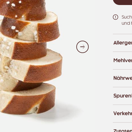
Such
und 
Allerg
Weiter
Mehlver
Nährwe
Spuren
Verkeh
Zutate