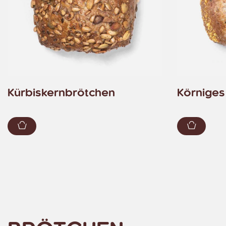
Kürbiskernbrötchen
Körniges
Zum Warenkorb hinzufügen
Zum Wa