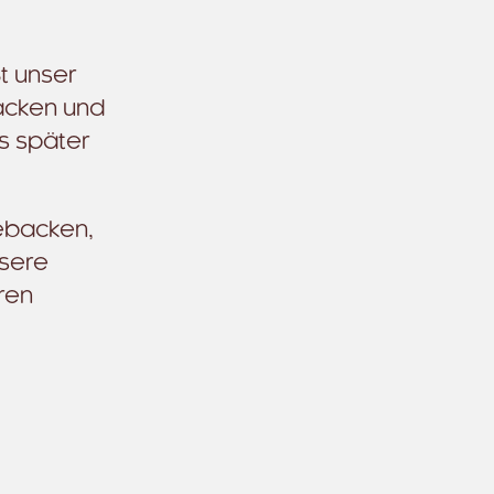
t unser
backen und
s später
gebacken,
nsere
ren