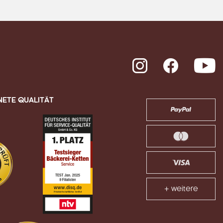
Instagram
Facebook
Y
NETE QUALITÄT
+ weitere