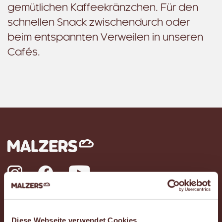
gemütlichen Kaffeekränzchen. Für den
schnellen Snack zwischendurch oder
beim entspannten Verweilen in unseren
Cafés.
Instagram
Facebook
YouTube
Das ist Malzers
Diese Webseite verwendet Cookies