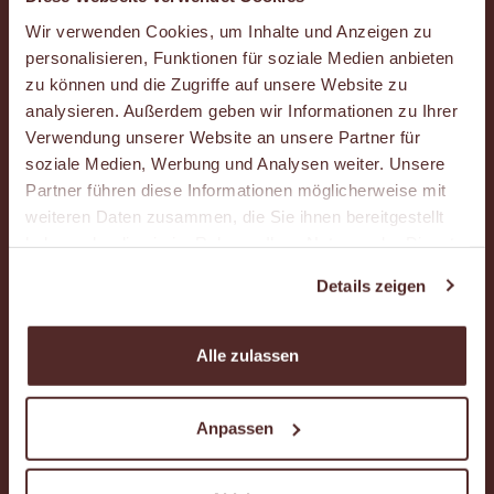
Wir verwenden Cookies, um Inhalte und Anzeigen zu
personalisieren, Funktionen für soziale Medien anbieten
Häufig gestellte Fragen (FAQ)
zu können und die Zugriffe auf unsere Website zu
analysieren. Außerdem geben wir Informationen zu Ihrer
Karriere
Verwendung unserer Website an unsere Partner für
soziale Medien, Werbung und Analysen weiter. Unsere
Partner führen diese Informationen möglicherweise mit
Kontakt
weiteren Daten zusammen, die Sie ihnen bereitgestellt
haben oder die sie im Rahmen Ihrer Nutzung der Dienste
Standort-Suche und Expansion
gesammelt haben.
Details zeigen
Newsletter
Alle zulassen
Kundenkartenportal
Anpassen
AUSGEZEICHNETE QUALITÄT